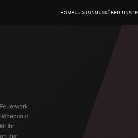
LEISTUNGEN
HOME
ÜBER UNS
T
 Feuerwerk
 Höhepunkt
lt Ihr
von der