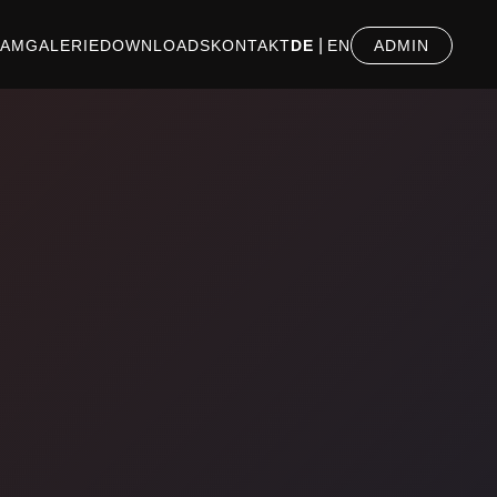
|
EAM
GALERIE
DOWNLOADS
KONTAKT
DE
EN
ADMIN